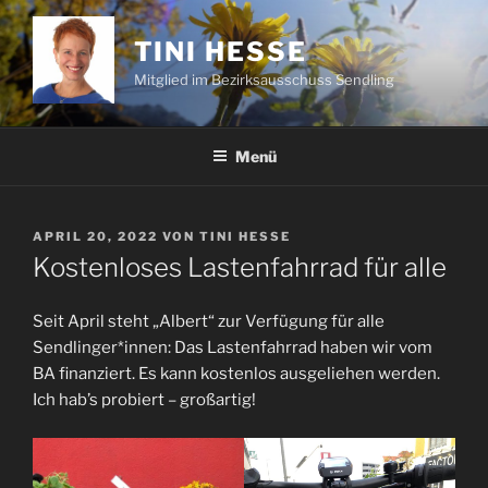
Zum
Inhalt
TINI HESSE
springen
Mitglied im Bezirksausschuss Sendling
Menü
VERÖFFENTLICHT
APRIL 20, 2022
VON
TINI HESSE
AM
Kostenloses Lastenfahrrad für alle
Seit April steht „Albert“ zur Verfügung für alle
Sendlinger*innen: Das Lastenfahrrad haben wir vom
BA finanziert. Es kann kostenlos ausgeliehen werden.
Ich hab’s probiert – großartig!