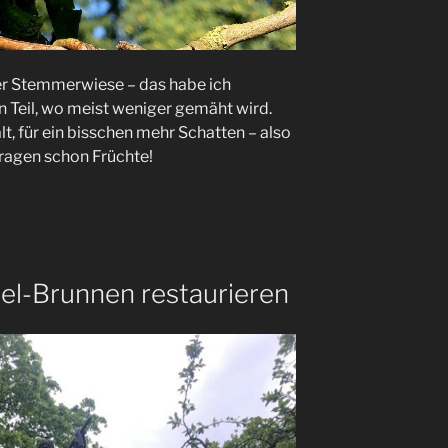
er Stemmerwiese – das habe ich
n Teil, wo meist weniger gemäht wird.
alt, für ein bisschen mehr Schatten – also
d tragen schon Früchte!
l-Brunnen restaurieren