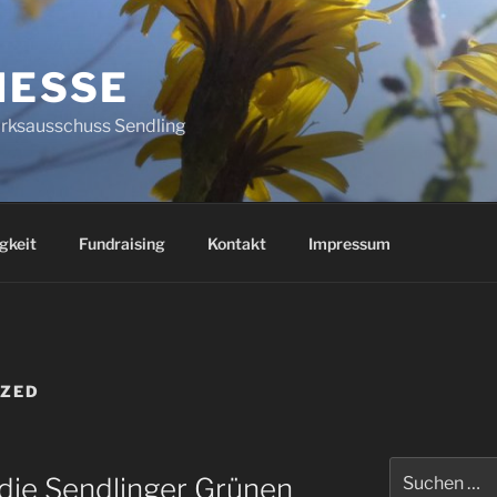
HESSE
irksausschuss Sendling
gkeit
Fundraising
Kontakt
Impressum
IZED
Suchen
die Sendlinger Grünen
nach: