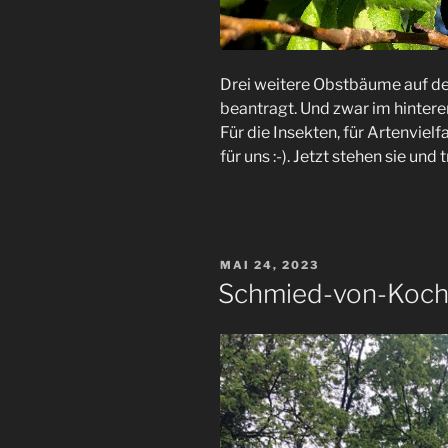
Drei weitere Obstbäume auf d
beantragt. Und zwar im hintere
Für die Insekten, für Artenvielf
für uns :-). Jetzt stehen sie un
VERÖFFENTLICHT
MAI 24, 2023
AM
Schmied-von-Koche