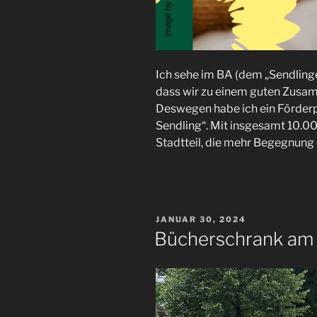
Ich sehe im BA (dem „Sendlinge
dass wir zu einem guten Zusam
Deswegen habe ich ein Förderp
Sendling“. Mit insgesamt 10.00
Stadtteil, die mehr Begegnung
VERÖFFENTLICHT
JANUAR 30, 2024
AM
Bücherschrank am 