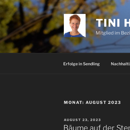
Zum
Inhalt
springen
TINI 
Mitglied im Bez
Erfolge in Sendling
Nachhalti
MONAT:
AUGUST 2023
VERÖFFENTLICHT
AUGUST 23, 2023
AM
Bäume auf der St