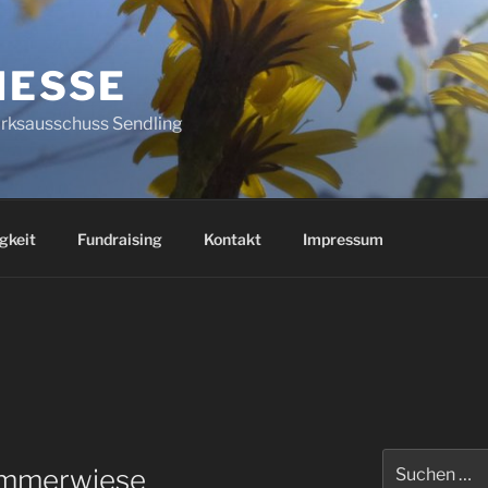
HESSE
irksausschuss Sendling
gkeit
Fundraising
Kontakt
Impressum
Suchen
emmerwiese
nach: