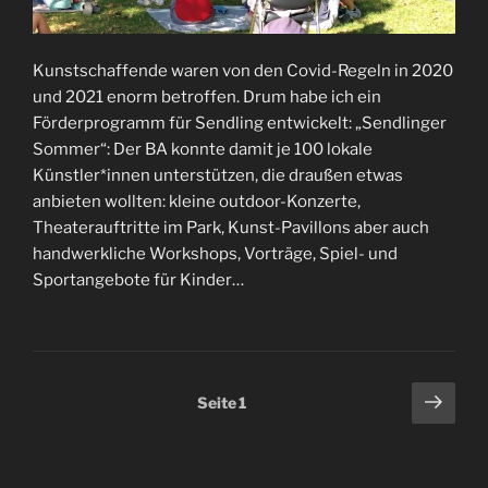
Kunstschaffende waren von den Covid-Regeln in 2020
und 2021 enorm betroffen. Drum habe ich ein
Förderprogramm für Sendling entwickelt: „Sendlinger
Sommer“: Der BA konnte damit je 100 lokale
Künstler*innen unterstützen, die draußen etwas
anbieten wollten: kleine outdoor-Konzerte,
Theaterauftritte im Park, Kunst-Pavillons aber auch
handwerkliche Workshops, Vorträge, Spiel- und
Sportangebote für Kinder…
Seitennummerierung
Näch
Seite
1
Seit
der
Beiträge