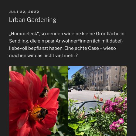
VERÖFFENTLICHT
JULI 22, 2022
AM
Urban Gardening
„Hummeleck“, so nennen wir eine kleine Grünfläche in
Sendling, die ein paar Anwohner*innen (ich mit dabei)
liebevoll bepflanzt haben. Eine echte Oase – wieso
machen wir das nicht viel mehr?