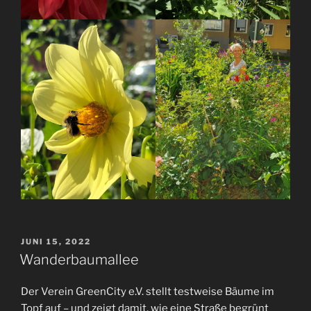
VERÖFFENTLICHT
JUNI 15, 2022
AM
Wanderbaumallee
Der Verein GreenCity e.V. stellt testweise Bäume im
Topf auf – und zeigt damit, wie eine Straße begrünt