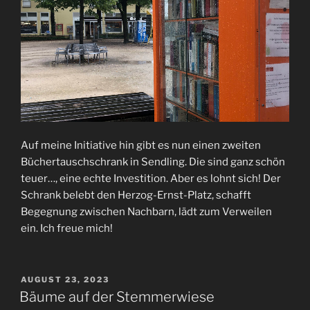
Auf meine Initiative hin gibt es nun einen zweiten
Büchertauschschrank in Sendling. Die sind ganz schön
teuer…, eine echte Investition. Aber es lohnt sich! Der
Schrank belebt den Herzog-Ernst-Platz, schafft
Begegnung zwischen Nachbarn, lädt zum Verweilen
ein. Ich freue mich!
VERÖFFENTLICHT
AUGUST 23, 2023
AM
Bäume auf der Stemmerwiese