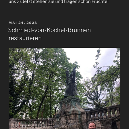
uns :-). Jetzt stehen sie und tragen schon Früchte!
VERÖFFENTLICHT
MAI 24, 2023
AM
Schmied-von-Kochel-Brunnen
restaurieren