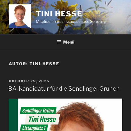
Zum
Inhalt
TINI HESSE
springen
Mitglied im Bezirksausschuss Sendling
Menü
AUTOR:
TINI HESSE
VERÖFFENTLICHT
OKTOBER 25, 2025
AM
BA-Kandidatur für die Sendlinger Grünen