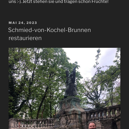
uns :-). Jetzt stehen sie und tragen schon Früchte!
VERÖFFENTLICHT
MAI 24, 2023
AM
Schmied-von-Kochel-Brunnen
restaurieren