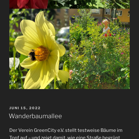
VERÖFFENTLICHT
JUNI 15, 2022
AM
Wanderbaumallee
Der Verein GreenCity e.V. stellt testweise Bäume im
Topf auf – und zeigt damit, wie eine Straße begrünt