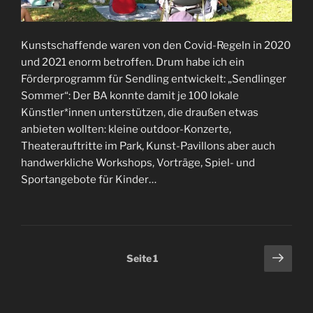
Kunstschaffende waren von den Covid-Regeln in 2020
und 2021 enorm betroffen. Drum habe ich ein
Förderprogramm für Sendling entwickelt: „Sendlinger
Sommer“: Der BA konnte damit je 100 lokale
Künstler*innen unterstützen, die draußen etwas
anbieten wollten: kleine outdoor-Konzerte,
Theaterauftritte im Park, Kunst-Pavillons aber auch
handwerkliche Workshops, Vorträge, Spiel- und
Sportangebote für Kinder…
Seitennummerierung
Näch
Seite
1
Seit
der
Beiträge