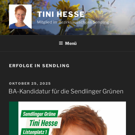
Zum
Inhalt
TINI HESSE
springen
Mitglied im Bezirksausschuss Sendling
Menü
ERFOLGE IN SENDLING
VERÖFFENTLICHT
OKTOBER 25, 2025
AM
BA-Kandidatur für die Sendlinger Grünen