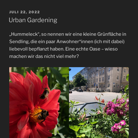
VERÖFFENTLICHT
JULI 22, 2022
AM
Urban Gardening
„Hummeleck“, so nennen wir eine kleine Grünfläche in
Sendling, die ein paar Anwohner*innen (ich mit dabei)
liebevoll bepflanzt haben. Eine echte Oase – wieso
machen wir das nicht viel mehr?