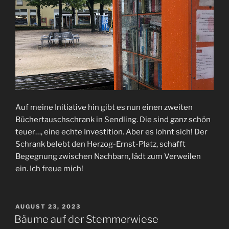
Auf meine Initiative hin gibt es nun einen zweiten
Büchertauschschrank in Sendling. Die sind ganz schön
teuer…, eine echte Investition. Aber es lohnt sich! Der
Schrank belebt den Herzog-Ernst-Platz, schafft
Begegnung zwischen Nachbarn, lädt zum Verweilen
ein. Ich freue mich!
VERÖFFENTLICHT
AUGUST 23, 2023
AM
Bäume auf der Stemmerwiese