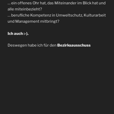
… ein offenes Ohr hat, das Miteinander im Blick hat und
alle miteinbezieht?
… berufliche Kompetenz in Umweltschutz, Kulturarbeit
und Management mitbringt?
Ich auch :-).
Deswegen habe ich für den
Bezirksausschuss
kandidiert auf Listenplatz 1 der Sendlinger Grünen und
wurde gewählt.
Und den gleichen Anspruch habe ich beruflich als
Nachhaltigkeits-Managerin und
Fundraisingberaterin
(hier gehts zu meiner
beruflichen Webseite:
www.hesse-fundraising.de
)